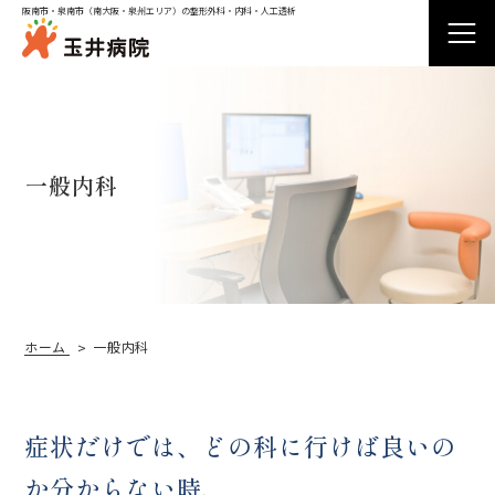
阪南市・泉南市（南大阪・泉州エリア）の整形外科・内科・人工透析
外来受診
一般内科
入院
病院紹介
ホーム
一般内科
診療科
症状だけでは、どの科に行けば良いの
か分からない時、