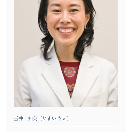
玉井 知英（たまい ちえ）